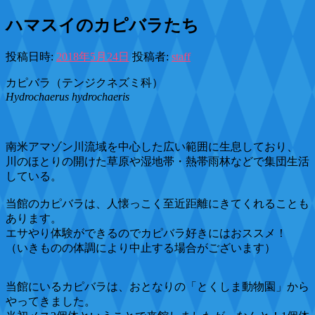
ハマスイのカピバラたち
投稿日時:
2018年5月24日
投稿者:
staff
カピバラ（テンジクネズミ科）
Hydrochaerus hydrochaeris
南米アマゾン川流域を中心した広い範囲に生息しており、
川のほとりの開けた草原や湿地帯・熱帯雨林などで集団生活
している。
当館のカピバラは、人懐っこく至近距離にきてくれることも
あります。
エサやり体験ができるのでカピバラ好きにはおススメ！
（いきものの体調により中止する場合がございます）
当館にいるカピバラは、おとなりの「とくしま動物園」から
やってきました。