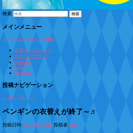
検索
メインメニュー
メインコンテンツへ移動
公式ホームページ
スタッフブログ
facebook
twitter
instagram
投稿ナビゲーション
←
前へ
次へ
→
ペンギンの衣替えが終了～♬
投稿日時:
2017年8月5日
投稿者:
staff