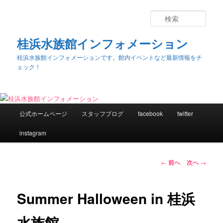
検
索
桂浜水族館インフォメーション
桂浜水族館インフォメーションです。館内イベントなど最新情報をチ
ェック！
メ
公式ホームページ
スタッフブログ
facebook
twitter
メ
イ
ン
instagram
イ
メ
ニ
ン
ュ
投
←
前へ
次へ
→
ー
稿
コ
ナ
ビ
Summer Halloween in 桂浜
ン
ゲ
ー
水族館
テ