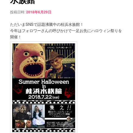
シ
ョ
ン
投稿日時:
2018年6月29日
ン
ただいまSNSで話題沸騰中の桂浜水族館！
ツ
今年はフォロワーさんの呼びかけで一足お先にハロウィン祭りを
開催！
へ
移
動