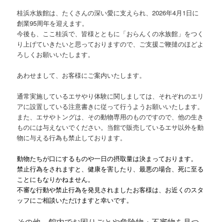
桂浜水族館は、たくさんの深い愛に支えられ、2026年4月1日に
創業95周年を迎えます。
今後も、ここ桂浜で、皆様とともに「おらんくの水族館」をつく
り上げていきたいと思っておりますので、ご支援ご鞭撻のほどよ
ろしくお願いいたします。
あわせまして、お客様にご案内いたします。
通常実施しているエサやり体験に関しましては、それぞれのエリ
アに設置している注意書きに従って行うようお願いいたします。
また、エサやトングは、その動物専用のものですので、他の生き
ものには与えないでください。当館で販売しているエサ以外を動
物に与える行為も禁止しております。
動物たちが口にするものや一日の摂取量は決まっております。
禁止行為をされますと、健康を害したり、最悪の場合、死に至る
ことにもなりかねません。
不審な行動や禁止行為を発見されましたお客様は、お近くのスタ
ッフにご相談いただけますと幸いです。
その他、館内でお困りごとや危険物・不審物を見つ