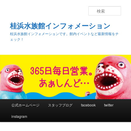
検
索
桂浜水族館インフォメーション
桂浜水族館インフォメーションです。館内イベントなど最新情報をチ
ェック！
メ
公式ホームページ
スタッフブログ
facebook
twitter
メ
イ
ン
instagram
イ
メ
ニ
ン