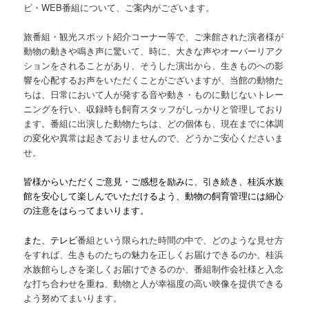
ビ・WEB番組について、ご案内がございます。
旅番組・観光スポット紹介コーナー等で、ご来館された演者様が
動物の動きや鳴き声に驚いて、時に、大きな声やオーバーリアク
ションをされることがあり、そうした演出から、生きものへの影
響を心配するお声をいただくことがございますが、当館の動物た
ちは、日常において人が発する音や動き・ものに動じないトレー
ニングを行い、収録時も飼育スタッフがしっかりと管理しており
ます。番組に出演した動物たちは、どの個体も、現在までに体調
の変化や異常は起きておりませんので、どうかご安心くださいま
せ。
皆様からいただくご意見・ご感想を励みに、引き続き、桂浜水族
館を安心して楽しんでいただけるよう、動物の飼育管理には細心
の注意をはらってまいります。
また、テレビ
番組という限られた時間の中で、どのような見せ方
をすれば、生きものたちの魅力を正しくお届けできるのか、桂浜
水族館らしさを楽しくお届けできるのか、番組制作会社様と入念
な打ち合わせを重ね、動物と人が幸福度の高い映像を提供できる
よう努めてまいります。