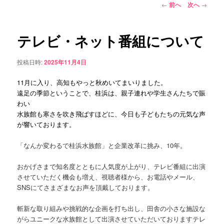
ュ
投
←
前へ
次へ
→
ー
稿
コ
ナ
ビ
テレビ・ネット番組について
ン
ゲ
ー
投稿日時:
2025年11月4日
テ
シ
ョ
11月に入り、高知もやっと秋めいてまいりました。
ン
ン
遠足の季節ということで、桂浜は、親子連れや学生さんたちで賑
わい
ツ
水族館も寒さを吹き飛ばすほどに、今日も子どもたちの元気な声
が響いております。
へ
「なんか変わるで桂浜水族館」と企業改革に挑み、10年。
移
おかげさまで知名度とともに人気度が上がり、テレビ番組に出演
動
させていただく機会も増え、視聴者様から、お電話やメール、
SNSにてさまざまなお声を頂戴しております。
斬新な取り組みや挑戦的な企画を打ち出し、田舎の小さな施設な
がらユニークな水族館として出演させていただいておりますテレ