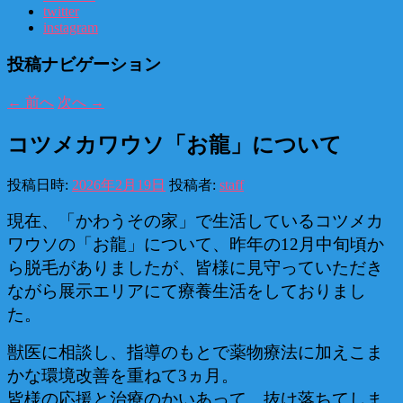
twitter
instagram
投稿ナビゲーション
←
前へ
次へ
→
コツメカワウソ「お龍」について
投稿日時:
2026年2月19日
投稿者:
staff
現在、「かわうその家」で生活しているコツメカ
ワウソの「お龍」について、
昨年の12月中旬頃か
ら脱毛がありましたが、皆様に見守っていただき
ながら展示エリアにて療養生活をしておりまし
た。
獣医に相談し、指導のもとで薬物療法に加えこま
かな環境改善を重ねて3ヵ月。
皆様の応援と治療のかいあって、抜け落ちてしま