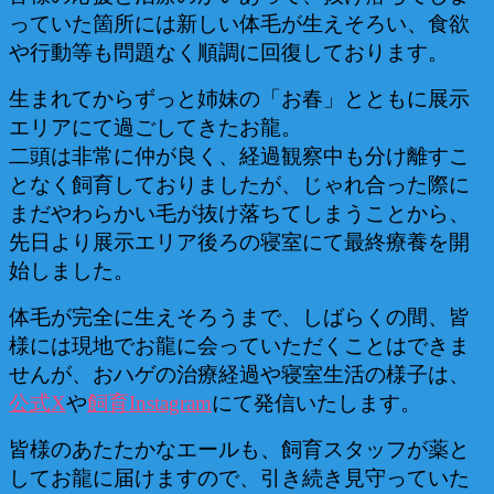
っていた箇所には新しい体毛が生えそろい、食欲
や行動等も問題なく順調に回復しております。
生まれてからずっと姉妹の「お春」とともに展示
エリアにて過ごしてきたお龍。
二頭は非常に仲が良く、経過観察中も分け離すこ
となく飼育しておりましたが、じゃれ合った際に
まだやわらかい毛が抜け落ちてしまうことから、
先日より展示エリア後ろの寝室にて最終療養を開
始しました。
体毛が完全に生えそろうまで、しばらくの間、皆
様には現地でお龍に会っていただくことはできま
せんが、おハゲの治療経過や寝室生活の様子は、
公式X
や
飼育Instagram
にて発信いたします。
皆様のあたたかなエールも、飼育スタッフが薬と
してお龍に届けますので、引き続き見守っていた