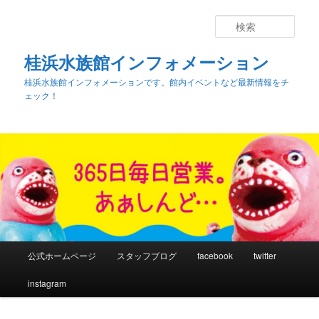
検
索
桂浜水族館インフォメーション
桂浜水族館インフォメーションです。館内イベントなど最新情報をチ
ェック！
メ
公式ホームページ
スタッフブログ
facebook
twitter
メ
イ
ン
instagram
イ
メ
ニ
ン