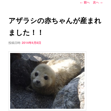
ュ
投
←
前へ
次へ
→
ー
稿
コ
ナ
ビ
アザラシの赤ちゃんが産まれ
ン
ゲ
ー
ました！！
テ
シ
ョ
ン
投稿日時:
2014年4月8日
ン
ツ
へ
移
動