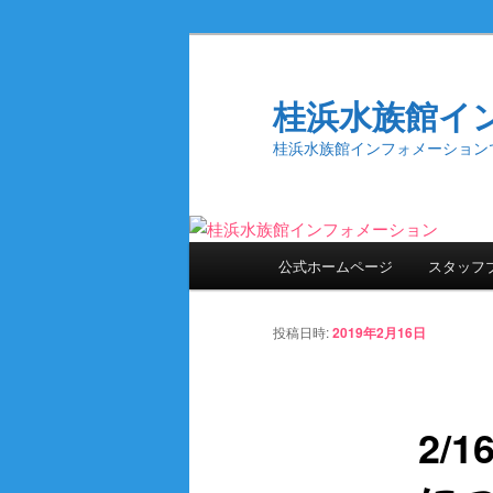
桂浜水族館イ
桂浜水族館インフォメーション
メ
公式ホームページ
スタッフ
メ
イ
ン
イ
メ
投稿日時:
2019年2月16日
ニ
ン
ュ
ー
2/
コ
ン