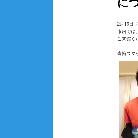
に
テ
2月16
ン
市内では
ご来館く
ツ
当館スタ
へ
移
動