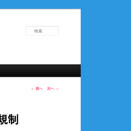
検
索
投
←
前へ
次へ
→
稿
ナ
ビ
規制
ゲ
ー
シ