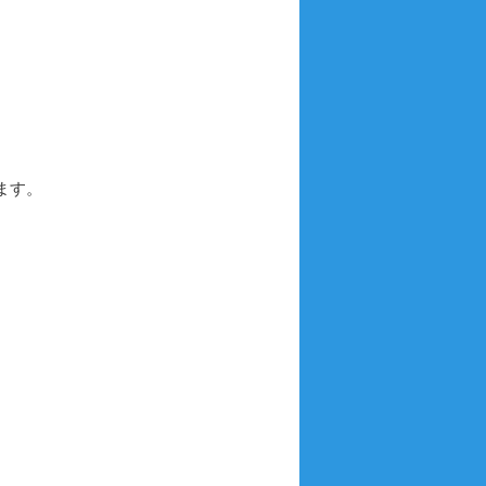
ョ
ン
ます。