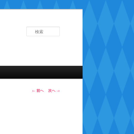
検
索
投
←
前へ
次へ
→
稿
ナ
ビ
ゲ
ー
シ