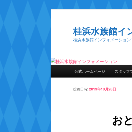
桂浜水族館イ
桂浜水族館インフォメーション
メ
公式ホームページ
スタッフ
メ
イ
ン
イ
メ
投稿日時:
2019年10月28日
ニ
ン
ュ
ー
お
コ
ン