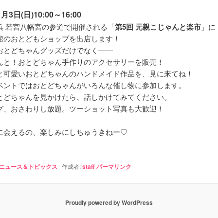
1月3日(日)10:00～16:00
浜 若宮八幡宮の参道で開催される「
第5回 元親こじゃんと楽市
」に
館のおとどもショップを出店します！
おとどちゃんグッズだけでなく――
んと！おとどちゃん手作りのアクセサリーを販売！
と可愛いおとどちゃんのハンドメイド作品を、見に来てね！
ベントではおとどちゃんがいろんな催し物に参加します。
とどちゃんを見かけたら、話しかけてみてください。
グ、おさわりし放題。ツーショット写真も大歓迎！
に会えるの、楽しみにしちゅうきねー♡
ニュース＆トピックス
作成者:
staff
パーマリンク
Proudly powered by WordPress