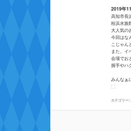
2019年1
テ
高知市長
桂浜水族
ン
大人気の
今回はな
ツ
こじゃん
また、イ
へ
会場でお
握手やハ
移
みんなぁ
動
カテゴリー: