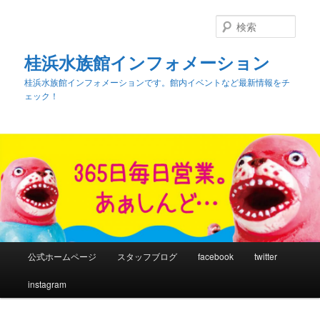
検
索
桂浜水族館インフォメーション
桂浜水族館インフォメーションです。館内イベントなど最新情報をチ
ェック！
メ
公式ホームページ
スタッフブログ
facebook
twitter
メ
イ
ン
instagram
イ
メ
ニ
ン