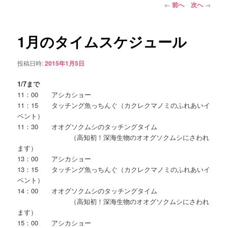
ュ
投
←
前へ
次へ
→
ー
稿
コ
ナ
ビ
1月のタイムスケジュール
ン
ゲ
ー
投稿日時:
2015年1月5日
テ
シ
ョ
1/7
まで
ン
ン
11：00 アシカショー
11：15 タッチング魚っちんぐ（カクレクマノミのふれあいイ
ツ
ベント）
11：30 オオグソクムシのタッチングタイム
へ
（高知初！深海生物のオオグソクムシにさわれ
ます）
移
13：00 アシカショー
13：15 タッチング魚っちんぐ（カクレクマノミのふれあいイ
動
ベント）
14：00 オオグソクムシのタッチングタイム
（高知初！深海生物のオオグソクムシにさわれ
ます）
15：00 アシカショー