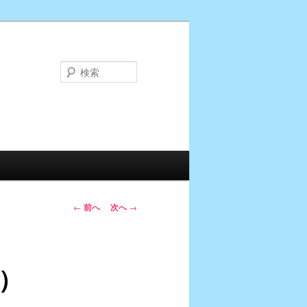
検
索
投
←
前へ
次へ
→
稿
ナ
ビ
）
ゲ
ー
シ