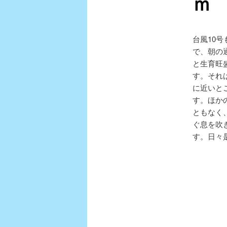
ｍ
テ
台風10
ン
で、朝の
と生育旺
ツ
す。それ
に近いと
へ
す。ほか
ともなく
移
ぐ息を吹
す。日々
動