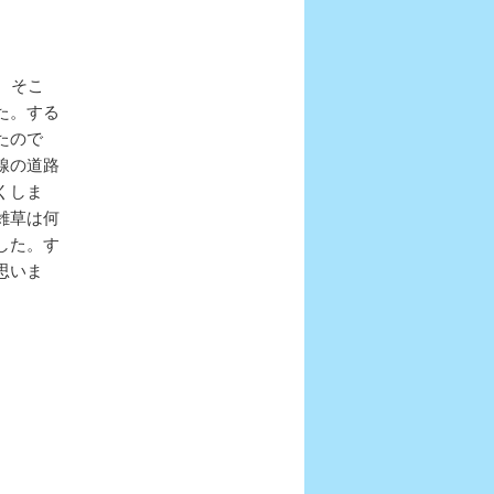
ョ
ン
。そこ
た。する
たので
線の道路
くしま
雑草は何
した。す
思いま