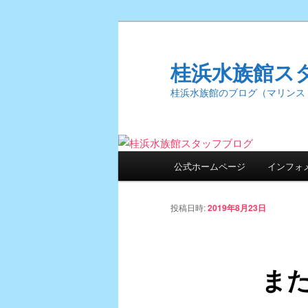
桂浜水族館ス
桂浜水族館のブログ（マリンス
メ
公式ホームページ
インフォ
メ
イ
ン
イ
メ
投稿日時:
2019年8月23日
ニ
ン
ュ
ー
ま
コ
ン