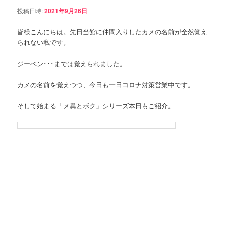
ョ
ン
投稿日時:
2021年9月26日
ン
皆様こんにちは。先日当館に仲間入りしたカメの名前が全然覚え
ツ
られない私です。
へ
ジーベン･･･までは覚えられました。
移
カメの名前を覚えつつ、今日も一日コロナ対策営業中です。
動
そして始まる「メ異とボク」シリーズ本日もご紹介。