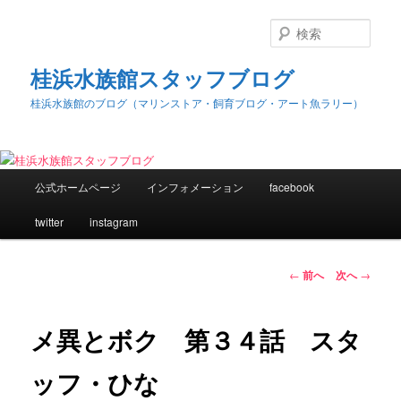
検
索
桂浜水族館スタッフブログ
桂浜水族館のブログ（マリンストア・飼育ブログ・アート魚ラリー）
メ
公式ホームページ
インフォメーション
facebook
メ
イ
ン
twitter
instagram
イ
メ
ニ
ン
ュ
投
←
前へ
次へ
→
ー
稿
コ
ナ
ビ
メ異とボク 第３４話 スタ
ン
ゲ
ー
ッフ・ひな
テ
シ