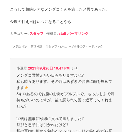
こうして超絶レアなメンダコくんを逃したメ異であった。
今度の甘え日はいつになることやら
カテゴリー:
スタッフ
作成者:
staff
パーマリンク
「
メ異とボク 第３４話 スタッフ・ひな
」への1件のフィードバック
小豆母
2021年9月26日 10:47 PM
より:
メンダコ君甘えたい日もありますよね?
私も時々あります。その時はあずきのお腹に顔を埋めて
ます
5キロあるのでお腹のお肉がプルプルで、もっふもふで気
持ちがいいのですが、後で怒られて暫く近寄ってくれま
せん?
宝物は無事に額縁に入れて飾りました?
旦那と息子には引かれたけど?
私の宝物に何か文句ある？ってにっこりと笑いながら怒