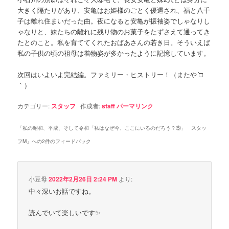
大きく隔たりがあり、安亀はお姫様のごとく優遇され、福と八千
子は離れ住まいだった由。夜になると安亀が振袖姿でしゃなりし
ゃなりと、妹たちの離れに残り物のお菓子をたずさえて通ってき
たとのこと。私を育ててくれたおばあさんの若き日。そういえば
私の子供の頃の祖母は着物姿が多かったように記憶しています。
次回はいよいよ完結編。ファミリー・ヒストリー！（またや´□
｀）
カテゴリー:
スタッフ
作成者:
staff
パーマリンク
「
私の昭和、平成、そして令和「私はなぜ今、ここにいるのだろう？⑤」 スタッ
フM
」への2件のフィードバック
小豆母
2022年2月26日 2:24 PM
より:
中々深いお話ですね。
読んでいて楽しいです✨