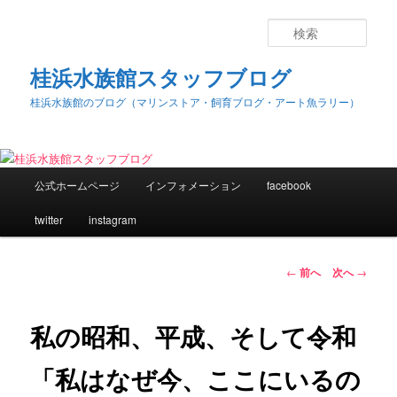
検
索
桂浜水族館スタッフブログ
桂浜水族館のブログ（マリンストア・飼育ブログ・アート魚ラリー）
メ
公式ホームページ
インフォメーション
facebook
メ
イ
ン
twitter
instagram
イ
メ
ニ
ン
ュ
投
←
前へ
次へ
→
ー
稿
コ
ナ
ビ
私の昭和、平成、そして令和
ン
ゲ
ー
「私はなぜ今、ここにいるの
テ
シ