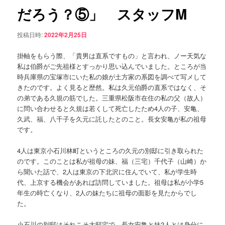
ョ
だろう？⑤」 スタッフM
ン
ン
ツ
投稿日時:
2022年2月25日
へ
掛軸をもらう際、「貴男は直系ですもの」と言われ、ノー天気な
私は伯爵がご先祖様とすっかり思い込んでいました。ところが当
移
時兵庫県の宝塚市にいた私の娘が土方家の系図を調べて写メして
きたのです。よく見ると歴然。私は久元伯爵の直系ではなく、そ
動
の弟である久規の筋でした。三重県松阪市在住の私の父（故人）
に問い合わせると久規は若くして死亡したため4人の子、安亀、
久武、福、八千子を久元に託したとのこと。長女安亀が私の祖母
です。
4人は東京小石川林町というところの久元の別邸に引き取られた
のです。このことは私が祖母の妹、福（三宅）千代子（山崎）か
ら聞いた話で、2人は東京の下北沢に住んでいて、私が学生時
代、上京する機会があれば訪問していました。祖母は私が小学5
年生の時亡くなり、2人の妹たちに祖母の面影を見たからでし
た。
小石川の別邸はそれこそ大邸宅で、長女安亀と妹2人とは身分に