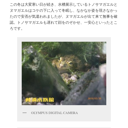
ョ
この冬は大変寒い日が続き、水槽展示しているトノサマガエルと
ン
ン
ヌマガエルはコケの下に入って冬眠し、なかなか姿を現さなかっ
たので安否が気遣われましたが、ヌマガエルが出て来て無事を確
ツ
認。トノサマガエルも遅れて顔をのぞかせ、一安心といったとこ
ろです。
へ
移
動
OLYMPUS DIGITAL CAMERA