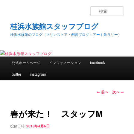
検
索
桂浜水族館スタッフブログ
桂浜水族館のブログ（マリンストア・飼育ブログ・アート魚ラリー）
メ
公式ホームページ
インフォメーション
facebook
メ
イ
ン
twitter
instagram
イ
メ
ニ
ン
ュ
投
←
前へ
次へ
→
ー
稿
コ
ナ
ビ
春が来た！ スタッフM
ン
ゲ
ー
投稿日時:
2018年4月6日
テ
シ