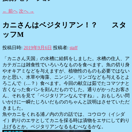
←
前へ
次へ
→
カニさんはベジタリアン！？ スタ
ッフM
投稿日時:
2019年9月6日
投稿者:
staff
「カニさん天国」の水槽に給餌をしました。水槽の住人、ア
カテガニは雑食性でいろいろなものを食べます。魚の切り身
やオキアミなどを与えますが、植物性のものも必要ではない
かと思い、水草や海藻、ニンジン、リンゴなども与えるとよ
ろこんで（…？）食べます。今回の献立は茹でたコマツナと
古くなった食パンを刻んだものでした。通りがかったお客さ
ん、それを見て「ベジタリアンなんですね」。おもしろい問
いかけに一瞬たじろいだもののちゃんと説明はさせていただ
きました。
魚やカニをくれる浦ノ内の方の話では、コウロウ（イシダ
イ）釣りのエサとしてカニを採る時は漬物をエサにして釣り
上げるとか。ベジタリアンなるもむべなるかな。