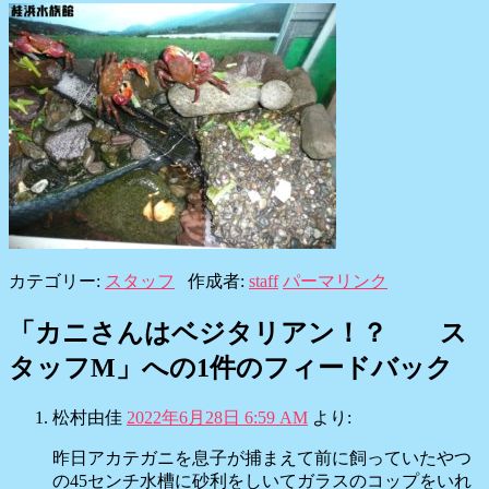
カテゴリー:
スタッフ
作成者:
staff
パーマリンク
「
カニさんはベジタリアン！？ ス
タッフM
」への1件のフィードバック
松村由佳
2022年6月28日 6:59 AM
より:
昨日アカテガニを息子が捕まえて前に飼っていたやつ
の45センチ水槽に砂利をしいてガラスのコップをいれ