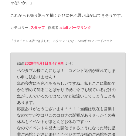
ゃないか。」
これからも振り返って描くたびに色々思い出が出てきそうです。
カテゴリー:
スタッフ
作成者:
staff
パーマリンク
「
リメイク１３話できました スタッフ・ひな
」への2件のフィードバック
staff
2020年4月1日 9:47 AM
より:
ベジタブル様こんにちは！ コメント返信が遅れてしま
い申し訳ありません！
魚の寝方にも色々あるらしいですね。私もここに勤めて
から初めて知ることばかりで現に今でも寝ているだけの
魚がしんでいるのではないかと勘違いしてしまうことも
あります。
応援ありがとうございます＾＾！！当館は現在も営業中
なのですがやはりこのコロナの影響がありせっかくの春
休みもイベントがほとんどお休みです･･･
なのでイベントを盛大に開催できるようになった時に是
非ご来館くださいませ＾＾ベジタブル様のご来館をスタ