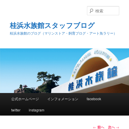
検
索
桂浜水族館スタッフブログ
桂浜水族館のブログ（マリンストア・飼育ブログ・アート魚ラリー）
メ
公式ホームページ
インフォメーション
facebook
メ
イ
ン
twitter
instagram
イ
メ
ニ
ン
ュ
投
←
前へ
次へ
→