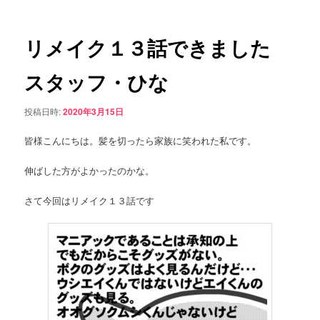
ー
稿
コ
ナ
ビ
リメイク１３話できました
ン
ゲ
ー
スタッフ・ひな
テ
シ
ョ
ン
投稿日時:
2020年3月15日
ン
皆様こんにちは。髪を切ったら家族に笑われた私です。
ツ
伸ばした方がよかったのかな。
へ
さて今回はリメイク１３話です
移
動