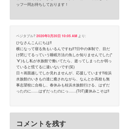
ッフ一同お待ちしております！
ベジタブル?
2020年3月20日 10:05 AM
より:
ひなさんこんにちは‼
横になって寝る魚もいるんですね‼?日中の体制で、目だ
け閉じてるっていう睡眠方法の魚しか知りませんでした(*
´∀`)もし私が水族館で働いてたら、逝ってしまったか弱っ
ていると慌てるに違いないです(笑)
日々画面越しでしか見れませんが、応援しています‼桂浜
水族館のいきもの達に癒されながら、なんとか高校も無
事志望校に合格し、春休みも桂浜水族館行ける、はずだ
ったのに……はずだったのにっ……(T0T)夏休みこそは‼
コメントを残す