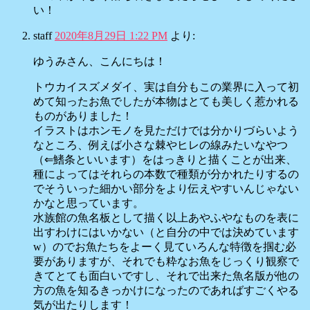
い！
staff
2020年8月29日 1:22 PM
より:
ゆうみさん、こんにちは！
トウカイスズメダイ、実は自分もこの業界に入って初
めて知ったお魚でしたが本物はとても美しく惹かれる
ものがありました！
イラストはホンモノを見ただけでは分かりづらいよう
なところ、例えば小さな棘やヒレの線みたいなやつ
（⇐鰭条といいます）をはっきりと描くことが出来、
種によってはそれらの本数で種類が分かれたりするの
でそういった細かい部分をより伝えやすいんじゃない
かなと思っています。
水族館の魚名板として描く以上あやふやなものを表に
出すわけにはいかない（と自分の中では決めています
w）のでお魚たちをよーく見ていろんな特徴を掴む必
要がありますが、それでも粋なお魚をじっくり観察で
きてとても面白いですし、それで出来た魚名版が他の
方の魚を知るきっかけになったのであればすごくやる
気が出たりします！