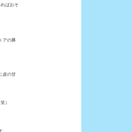
べればおそ
トアの豚
に皮の甘
（笑）
す。