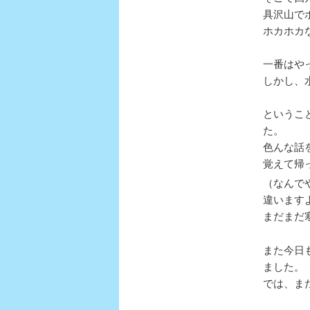
具沢山で
ホカホカ
一番はや
しかし、
というこ
た。
色んな話
覚えて帰
（なんで
違います
まだまだ
また今日
ました。
では、ま