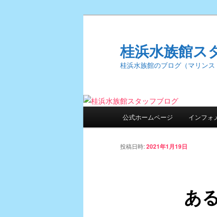
桂浜水族館ス
桂浜水族館のブログ（マリンス
メ
公式ホームページ
インフォ
メ
イ
ン
イ
メ
投稿日時:
2021年1月19日
ニ
ン
ュ
ー
あ
コ
ン