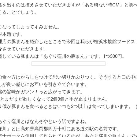
名を出すのは控えさせていただきますが「ある時ない時CM」と調
くることでしょう。
くなってしまってすみません。
が本題です。
理店の豚まんを紹介したところで今回は我らが桂浜水族館フードス
介させていただきます。
売している豚まんは「あぐり窪川の豚まん」です。1つ300円。
の食べ方はからしをつけて思い切りかぶりつく。そうすると口の中
しが良い感じにお互いを引き立て合います。
餡の旨味がガツン！っと広がってきます。
るとまだまだ欲しくなって2個3個と手が止まりません。
り僕が豚まんを食べるときはいつも2つ以上は食べてしまいます。
あぐり窪川とはなんぞやという話ですよね。
窪川」とは高知県高岡郡四万十町にある道の駅の名前です。
万十ポークを使用して作られているのが「あぐり窪川の豚まん」で