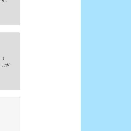
す！
うござ