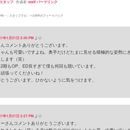
スタッフ
作成者:
staff
パーマリンク
い時～：スタッフラビ
」への6件のフィードバック
21年1月21日 2:30 PM
より:
さんコメントありがとうございます。
ちゃんも可愛いですよね。奥手だけどたまに見せる積極的な姿勢に
んします（笑）
2期もOP、ED良すぎて僕も何回も聴いています。
事頑張ってくださいね！
がとうございます。ひかないように気をつけます。
21年1月21日 2:27 PM
より:
しーさんコメントありがとうございます。
かれましたか（笑）今月は飯テロブログにしようと思って書いてい