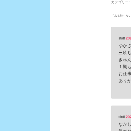
カテゴリー:
「
ある時～な
staff
20
ゆか
三玖
きゅ
１期も
お仕
あり
staff
20
なか
気づ