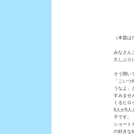
テ
ン
（本題は
ツ
みなさん
へ
久しぶり
移
そう聞い
「こいつ
動
うなよ」
すみませ
くるヒロ
5人が5
子です。
ショート
の好きな