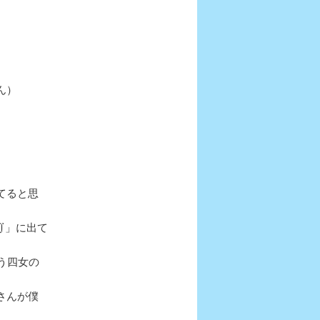
ョ
ン
ん）
てると思
∬」に出て
う四女の
さんが僕