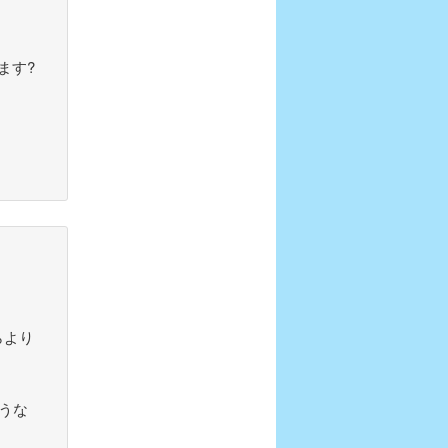
ます?
らより
うな