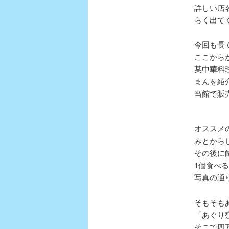
詳しい店
らく出て
今回も長
ここから
某中華料
まんを紹
当館で販
オススメ
みとから
その後に
1個食べ
写真の通
そもそも
「あぐり
そこで四