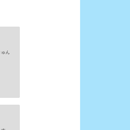
きゅん
ます。