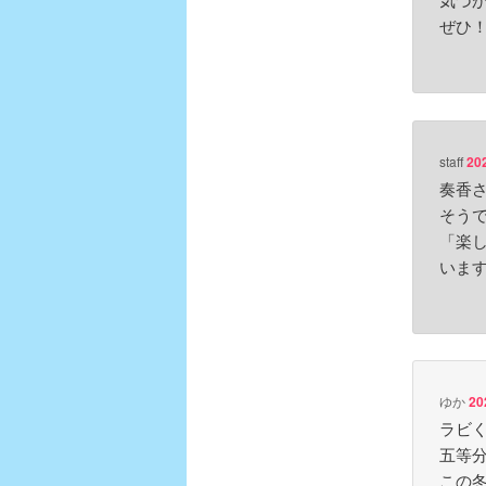
ぜひ
staff
20
奏香
そう
「楽
いま
ゆか
20
ラビく
五等
この