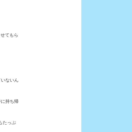
ませてもら
ていないん
特に持ち帰
。
もたっぷ