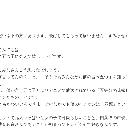
だいぶ下の方にあります。飛ばしてもらって構いません。すみませ
こんにちは。
に五つ子に会えて嬉しいラビです。
てみなさんこう思ったでしょう。
何言ってんの？」と。「そもそもみんながお前の言う五つ子を知っ
と。
ん。僕が言う五つ子とは冬アニメで放送されている「五等分の花嫁
インたちのことです。
人ともかわいいんですよ。そのなかでも僕のイチオシは「四葉」とい
カットで元気いっぱいな女の子で可愛らしいことと、四葉役の声優
佐倉綾音さんであることが相まってドンピシャで好きなんです。