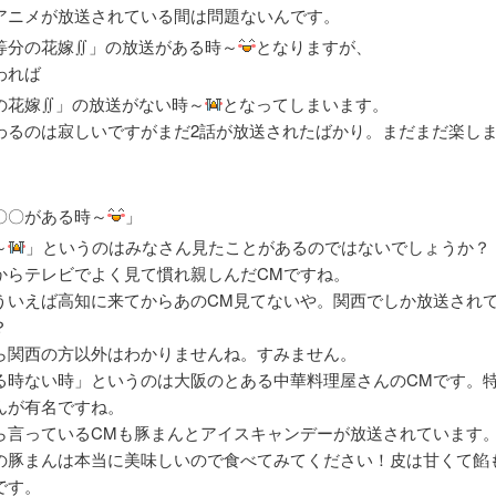
アニメが放送されている間は問題ないんです。
等分の花嫁∬」の放送がある時～
となりますが、
われば
の花嫁∬」の放送がない時～
となってしまいます。
わるのは寂しいですがまだ2話が放送されたばかり。まだまだ楽し
〇〇がある時～
」
～
」というのはみなさん見たことがあるのではないでしょうか？
からテレビでよく見て慣れ親しんだCMですね。
ういえば高知に来てからあのCM見てないや。関西でしか放送され
？
ら関西の方以外はわかりませんね。すみません。
る時ない時」というのは大阪のとある中華料理屋さんのCMです。
んが有名ですね。
ら言っているCMも豚まんとアイスキャンデーが放送されています
の豚まんは本当に美味しいので食べてみてください！皮は甘くて餡
です。