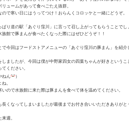
ボリュームがあって食べごたえ抜群。
なので寒い日にはうってつけ！おらんくコロッケと一緒にどうぞ。
っぱり道の駅「あぐり窪川」に言って召し上がってもらうことでし
水族館で豚まんが食べたくなった際にはぜひどうぞ！！
とで今回はフードストアメニューの「あぐり窪川の豚まん」を紹介
をしましたが、今回は僕が中野家四女の四葉ちゃんが好きというこ
ってください。
やねん
）
よね。
寒いので水族館に来た際は豚まんを食べて体を温めてください。
も長くなってしまいましたが最後までお付き合いいただきありがと
た来週。