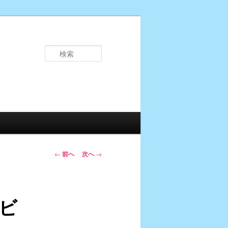
検
索
投
←
前へ
次へ
→
稿
ナ
ビ
ビ
ゲ
ー
シ