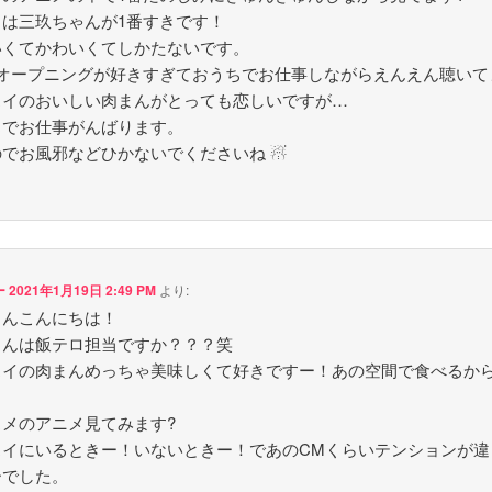
しは三玖ちゃんが1番すきです！
いくてかわいくてしかたないです。
のオープニングが好きすぎておうちでお仕事しながらえんえん聴いて
スイのおいしい肉まんがとっても恋しいですが…
ちでお仕事がんばります。
のでお風邪などひかないでくださいね ☃
ー
2021年1月19日 2:49 PM
より:
くんこんにちは！
くんは飯テロ担当ですか？？？笑
スイの肉まんめっちゃ美味しくて好きですー！あの空間で食べるか
スメのアニメ見てみます?
スイにいるときー！いないときー！であのCMくらいテンションが違
ーでした。