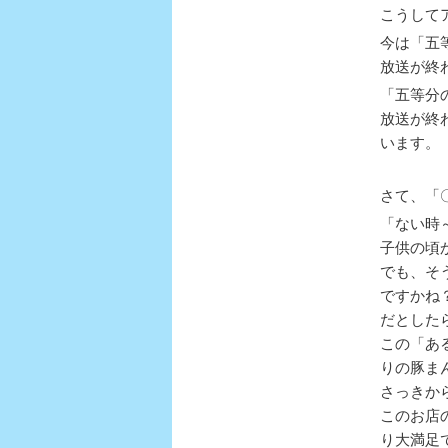
こうして
今は「五
放送が終
「五等分
放送が終
います。
さて、「
「ない時
子供の頃
でも、そ
ですかね
だとした
この「あ
りの豚ま
さっきか
このお店
り大満足