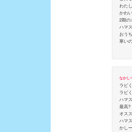
わた
かわ
2期
ハマ
おう
寒い
なかし
ラビ
ラビ
ハマ
最高?
オス
ハマ
かし