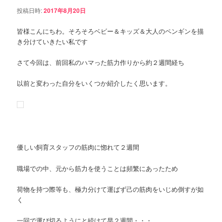
ョ
ン
投稿日時:
2017年8月20日
ン
皆様こんにちわ。そろそろベビー＆キッズ＆大人のペンギンを描
ツ
き分けていきたい私です
へ
さて今回は、前回私のハマった筋力作りから約２週間経ち
移
以前と変わった自分をいくつか紹介したく思います。
動
優しい飼育スタッフの筋肉に惚れて２週間
職場での中、元から筋力を使うことは頻繁にあったため
荷物を持つ際等も、極力分けて運ばず己の筋肉をいじめ倒すが如
く
一回で運び切るようにと続けて早２週間・・・