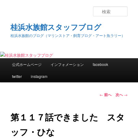
検
索
桂浜水族館スタッフブログ
桂浜水族館のブログ（マリンストア・飼育ブログ・アート魚ラリー）
メ
公式ホームページ
インフォメーション
facebook
メ
イ
ン
twitter
instagram
イ
メ
ニ
ン
ュ
投
←
前へ
次へ
→
ー
稿
コ
ナ
ビ
第１１７話できました スタ
ン
ゲ
ー
ッフ・ひな
テ
シ