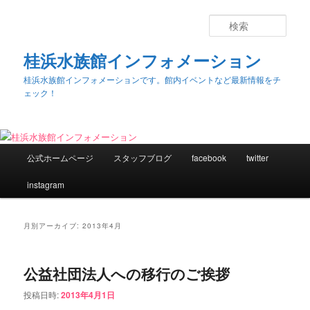
検
索
桂浜水族館インフォメーション
桂浜水族館インフォメーションです。館内イベントなど最新情報をチ
ェック！
メ
公式ホームページ
スタッフブログ
facebook
twitter
メ
サ
イ
ン
instagram
イ
ブ
メ
ニ
ン
コ
ュ
月別アーカイブ:
2013年4月
ー
コ
ン
公益社団法人への移行のご挨拶
ン
テ
投稿日時:
2013年4月1日
テ
ン