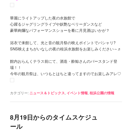
華麗にライトアップした夜の水族館で
心躍るジャグリングライブや妖艶なベリーダンスなど
豪華絢爛なパフォーマンスショーを肴に月見酒はいかが？
浴衣で来館して、光と音の観月祭の映えポイントでパシャリ?
SNS映えまちがいなしの夜の桂浜水族館をお楽しみください～♬
館内おらんくテラス前にて、酒造・酔鯨さんのバースタンド登
場！！
今年の観月祭は、いつもとはちと違ってますのでお楽しみアレ♡
カテゴリー:
ニュース＆トピックス
,
イベント情報
,
桂浜公園の情報
8月19日からのタイムスケジュ
ール