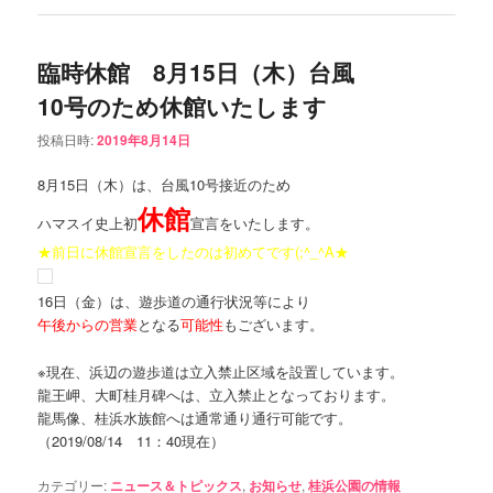
臨時休館 8月15日（木）台風
10号のため休館いたします
投稿日時:
2019年8月14日
8月15日（木）は、台風10号接近のため
休館
ハマスイ史上初
宣言をいたします。
★前日に休館宣言をしたのは初めてです(;^_^A★
16日（金）は、遊歩道の通行状況等により
午後からの営業
となる
可能性
もございます。
※現在、浜辺の遊歩道は立入禁止区域を設置しています。
龍王岬、大町桂月碑へは、立入禁止となっております。
龍馬像、桂浜水族館へは通常通り通行可能です。
（2019/08/14 11：40現在）
カテゴリー:
ニュース＆トピックス
,
お知らせ
,
桂浜公園の情報