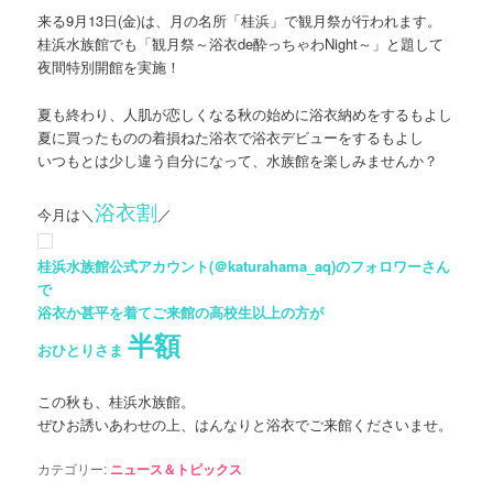
来る9月13日(金)は、月の名所「桂浜」で観月祭が行われます。
ン
ツ
桂浜水族館でも「観月祭～浴衣de酔っちゃわNight～」と題して
夜間特別開館を実施！
ツ
へ
夏も終わり、人肌が恋しくなる秋の始めに浴衣納めをするもよし
夏に買ったものの着損ねた浴衣で浴衣デビューをするもよし
へ
移
いつもとは少し違う自分になって、水族館を楽しみませんか？
移
動
浴衣割
今月は＼
／
動
桂浜水族館公式アカウント(＠katurahama_aq)のフォロワーさん
で
浴衣か甚平を着てご来館の高校生以上の方が
半額
おひとりさま
この秋も、桂浜水族館。
ぜひお誘いあわせの上、はんなりと浴衣でご来館くださいませ。
カテゴリー:
ニュース＆トピックス