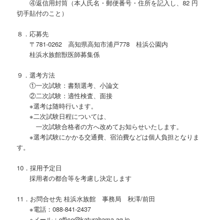
④返信用封筒（本人氏名・郵便番号・住所を記入し、82 円
切手貼付のこと）
８．応募先
〒781-0262 高知県高知市浦戸778 桂浜公園内
桂浜水族館獣医師募集係
９．選考方法
①一次試験：書類選考、小論文
②二次試験：適性検査、面接
※選考は随時行います。
※二次試験日程については、
一次試験合格者の方へ改めてお知らせいたします。
※選考試験にかかる交通費、宿泊費などは個人負担となりま
す。
10．採用予定日
採用者の都合等を考慮し決定します
11．お問合せ先 桂浜水族館 事務局 秋澤/前田
※電話：088-841-2437
※メール：office@katurahama-aq.jp