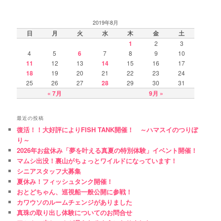
2019年8月
日
月
火
水
木
金
土
1
2
3
4
5
6
7
8
9
10
11
12
13
14
15
16
17
18
19
20
21
22
23
24
25
26
27
28
29
30
31
« 7月
9月 »
最近の投稿
復活！！大好評によりFISH TANK開催！ ～ハマスイのつりぼ
り～
2026年お盆休み「夢を叶える真夏の特別体験」イベント開催！
マムシ出没！裏山がちょっとワイルドになっています！
シニアスタッフ大募集
夏休み！フィッシュタンク開催！
おとどちゃん、巡視船一般公開に参戦！
カワウソのルームチェンジがありました
真珠の取り出し体験についてのお問合せ