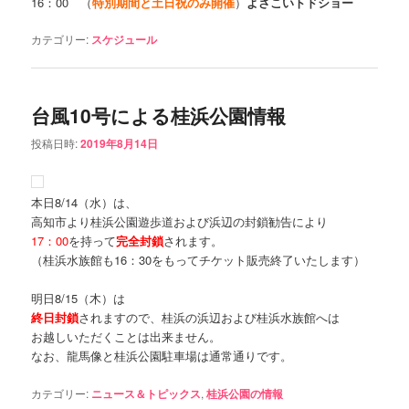
16：00 （
特別期間と
土日祝のみ開催
）
よさこいトドショー
カテゴリー:
スケジュール
台風10号による桂浜公園情報
投稿日時:
2019年8月14日
本日8/14（水）は、
高知市より桂浜公園遊歩道および浜辺の封鎖勧告により
17：00
を持って
完全封鎖
されます。
（桂浜水族館も16：30をもってチケット販売終了いたします）
明日8/15（木）は
終日封鎖
されますので、桂浜の浜辺および桂浜水族館へは
お越しいただくことは出来ません。
なお、龍馬像と桂浜公園駐車場は通常通りです。
カテゴリー:
ニュース＆トピックス
,
桂浜公園の情報