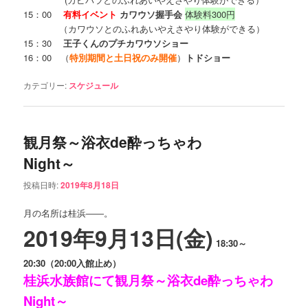
15：00
有料イベント
カワウソ握手会
体験料300円
（カワウソとのふれあいやえさやり体験ができる）
15：30
王子くんのプチカワウソショー
16：00 （
特別期間と
土日祝のみ開催
）
トドショー
カテゴリー:
スケジュール
観月祭～浴衣de酔っちゃわ
Night～
投稿日時:
2019年8月18日
月の名所は桂浜――。
2019年9月13日(金)
18:30～
20:30（20:00入館止め）
桂浜水族館にて観月祭～浴衣de酔っちゃわ
Night～