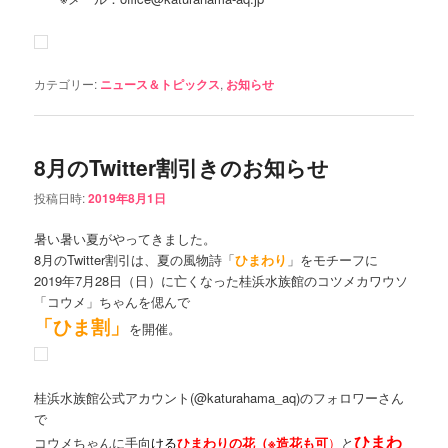
カテゴリー:
ニュース＆トピックス
,
お知らせ
8月のTwitter割引きのお知らせ
投稿日時:
2019年8月1日
暑い暑い夏がやってきました。
8月のTwitter割引は、夏の風物詩「
ひまわり
」をモチーフに
2019年7月28日（日）に亡くなった桂浜水族館のコツメカワウソ
「コウメ」ちゃんを偲んで
「ひま割」
を開催。
桂浜水族館公式アカウント(@katurahama_aq)のフォロワーさん
で
ひまわ
コウメちゃんに手向
ける
ひまわりの花（※造花も可
）
と