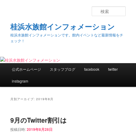
検
索
桂浜水族館インフォメーション
桂浜水族館インフォメーションです。館内イベントなど最新情報をチ
ェック！
メ
公式ホームページ
スタッフブログ
facebook
twitter
メ
サ
イ
ン
instagram
イ
ブ
メ
ニ
ン
コ
ュ
月別アーカイブ:
2019年8月
ー
コ
ン
9月のTwitter割引は
ン
テ
投稿日時:
2019年8月28日
テ
ン