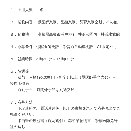
１．採用人数 1名
２．業務内容 獣医師業務、繁殖業務、飼育業務全般、その他
３．勤務地 高知県高知市浦戸778 桂浜公園内 桂浜水族館
４．応募条件 ①獣医師免許 ②普通自動車免許（AT限定不可）
５．就業時間 8 時30 分～17 時00 分
６．待遇等
給与：月額190,000 円（新卒）以上（獣医師手当含む）～・
経験者優遇
通勤手当、時間外手当は別途支給
７．応募方法
下記連絡先へ電話連絡後、以下の書類を添えて応募先までご
郵送ください。
①自筆の履歴書（顔写真付） ②卒業証明書 ③獣医師免許
証の写し