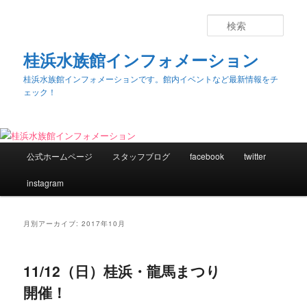
検
索
桂浜水族館インフォメーション
桂浜水族館インフォメーションです。館内イベントなど最新情報をチ
ェック！
メ
公式ホームページ
スタッフブログ
facebook
twitter
メ
サ
イ
ン
instagram
イ
ブ
メ
ニ
ン
コ
ュ
月別アーカイブ:
2017年10月
ー
コ
ン
11/12（日）桂浜・龍馬まつり
ン
テ
開催！
テ
ン