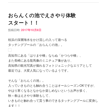
おらんくの池でえさやり体験
スタート！！
投稿日時:
2017年10月8日
桂浜の深層海水をかけ流しの入って遊べる
タッチングプールの「おらんくの池」。
高知市にある「はりまや橋」ならぬ「かつらや橋」、
また長崎にある龍馬像のミニチュア像があり、
高知県の観光写真が撮れるフォトジェニックなエリアとして
最近では、大変人気になっているようです。
そんな「おらんくの池」。
入っていきものとも触れ合うことはオールシーズンOKですが、
やはり寒くなるとなかなか楽しめないというお声が多く、
秋～春はえさやり体験もして、
いきものと触れ合って貰う事のできるタッチングプールに変身し
ます！！