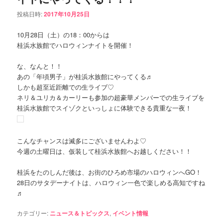
投稿日時:
2017年10月25日
10月28日（土）の18：00からは
桂浜水族館でハロウィンナイトを開催！
な、なんと！！
あの「年頃男子」が桂浜水族館にやってくる♬
しかも超至近距離での生ライブ♡
ネリ＆ユリカ＆カーリーも参加の超豪華メンバーでの生ライブを
桂浜水族館でスイゾクといっしょに体験できる貴重な一夜！
こんなチャンスは滅多にございませんわよ♡
今週の土曜日は、仮装して桂浜水族館へお越しください！！
桂浜をたのしんだ後は、お街のひろめ市場のハロウィンへGO！
28日のサタデーナイトは、ハロウィン一色で楽しめる高知ですね
♬
カテゴリー:
ニュース＆トピックス
,
イベント情報