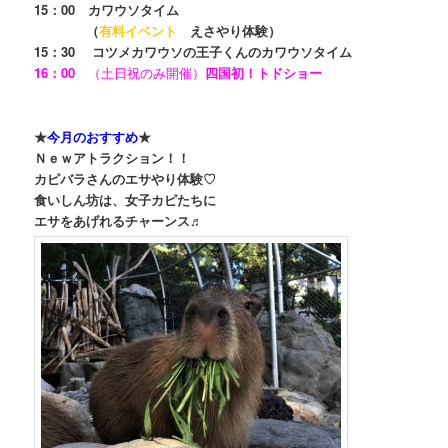
15：00 カワウソタイム
（
有料イベント
えさやり体験）
15：30 コツメカワウソの王子くんのカワウソタイム
16：00
（土日祝のみ開催）
四国初！トドショー
★
今月のおすすめ
★
Ｎｅｗアトラクション！！
カピバラさんのエサやり体験♡
食いしん坊は、女子カピたちに
エサをあげれるチャーンス♬