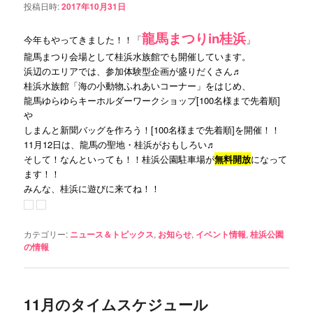
投稿日時:
2017年10月31日
ン
ツ
龍馬まつりin桂浜
今年もやってきました！！「
」
龍馬まつり会場として桂浜水族館でも開催しています。
ツ
へ
浜辺のエリアでは、参加体験型企画が盛りだくさん♬
桂浜水族館「海の小動物ふれあいコーナー」をはじめ、
へ
移
龍馬ゆらゆらキーホルダーワークショップ[100名様まで先着順]
や
移
動
しまんと新聞バッグを作ろう！[100名様まで先着順]を開催！！
11月12日は、龍馬の聖地・桂浜がおもしろい♬
動
そして！
なんといっても！！桂浜公園駐車場が
無料開放
になって
ます！！
みんな、桂浜に遊びに来てね！！
カテゴリー:
ニュース＆トピックス
,
お知らせ
,
イベント情報
,
桂浜公園
の情報
11月のタイムスケジュール