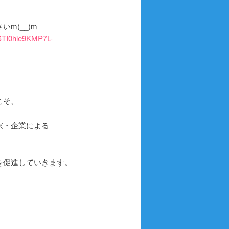
m(__)m
ESTI0hie9KMP7L-
こそ、
家・企業による
を促進していきます。