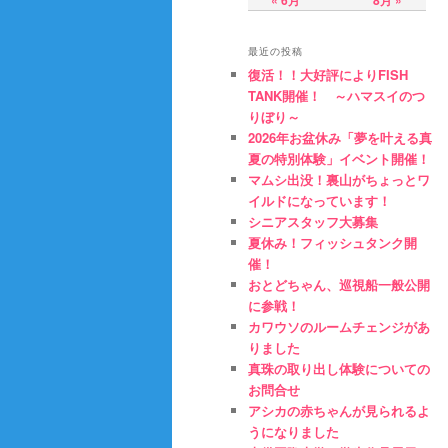
« 6月
8月 »
テ
ン
最近の投稿
復活！！大好評によりFISH
ン
ツ
TANK開催！ ～ハマスイのつ
りぼり～
2026年お盆休み「夢を叶える真
ツ
へ
夏の特別体験」イベント開催！
マムシ出没！裏山がちょっとワ
へ
移
イルドになっています！
シニアスタッフ大募集
移
動
夏休み！フィッシュタンク開
催！
おとどちゃん、巡視船一般公開
動
に参戦！
カワウソのルームチェンジがあ
りました
真珠の取り出し体験についての
お問合せ
アシカの赤ちゃんが見られるよ
うになりました