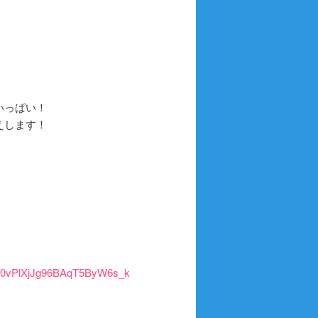
いっぱい！
えします！
0vPlXjJg96BAqT5ByW6s_k