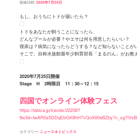
投稿日時:
2020年7月24日
もし、おうちにトドが届いたら？
トドをあなたが飼うことになったら、
どんなプールが必要？やエサは何を用意したらいい？
寝床は？病気になったらどうする？など知らないことが
そこで、自称水族館最年少飼育部長「まるのん」がお教
2020年7月25日開催
Stage H 2時限目 11：30～12：15
四国でオンライン体験フェス
https://tabica.jp/travels/22238?
fbclid=IwAR0s5DDqEbGK8hH7vQoX60eBZby7c_sg7iVsB
カテゴリー:
ニュース＆トピックス