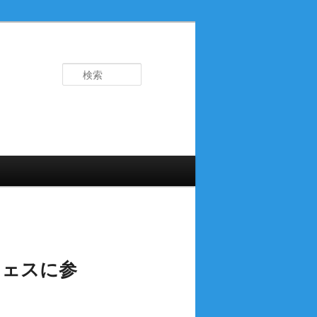
検
索
フェスに参