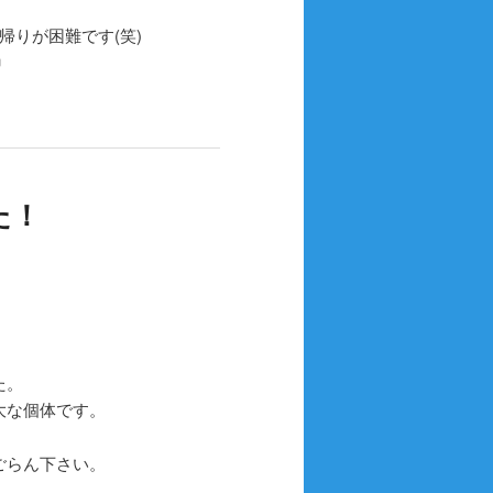
帰りが困難です(笑)
♬
た！
た。
大な個体です。
ごらん下さい。