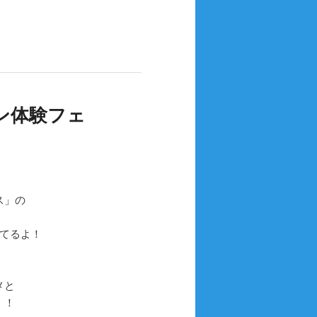
ン体験フェ
ス」の
てるよ！
メと
！！