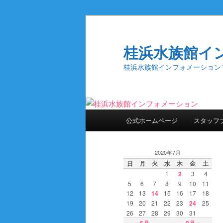
桂浜水族館イ
桂浜水族館インフォメーション
メ
公式ホームページ
スタッフ
メ
サ
イ
ン
イ
ブ
メ
2020年7月
ニ
日
月
火
水
木
金
土
ン
コ
1
2
3
4
ュ
5
6
7
8
9
10
11
ー
12
13
14
15
16
17
18
コ
ン
19
20
21
22
23
24
25
26
27
28
29
30
31
ン
テ