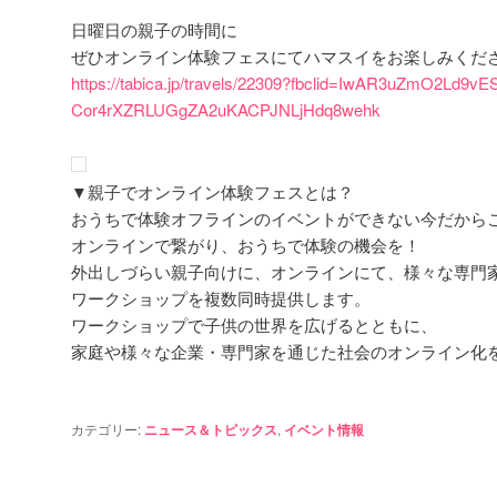
日曜日の親子の時間に
ぜひオンライン体験フェスにてハマスイをお楽しみください
https://tabica.jp/travels/22309?fbclid=IwAR3uZmO2Ld9v
Cor4rXZRLUGgZA2uKACPJNLjHdq8wehk
▼親子でオンライン体験フェスとは？
おうちで体験オフラインのイベントができない今だから
オンラインで繋がり、おうちで体験の機会を！
外出しづらい親子向けに、オンラインにて、様々な専門
ワークショップを複数同時提供します。
ワークショップで子供の世界を広げるとともに、
家庭や様々な企業・専門家を通じた社会のオンライン化
カテゴリー:
ニュース＆トピックス
,
イベント情報