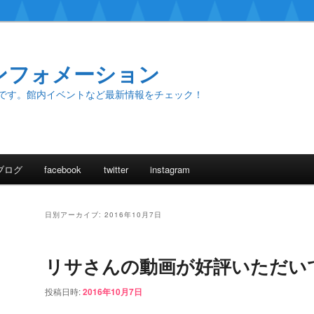
ンフォメーション
です。館内イベントなど最新情報をチェック！
ブログ
facebook
twitter
instagram
日別アーカイブ:
2016年10月7日
リサさんの動画が好評いただい
投稿日時:
2016年10月7日