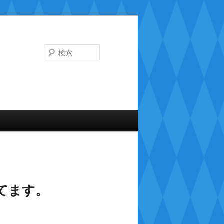
検
索
てます。