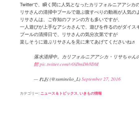
Twitterで、瞬く間に人気となったカリフォルニアアシカ
リサさんの清掃中プールで遊ぶ腹すべりの動画が人気の
リサさんは、ご存知のファンの方も多いですが、
一人遊びが上手なアシカさんで、遊びを作るのがダイス
プールの清掃日で、リサさんの気分次第ですが
楽しそうに遊ぶリサさんを見に来てあげてくださいね♬
落水清掃中。カリフォルニアアシカ・リサちゃん
館
pic.twitter.com/vOiDmDh8DM
— れお (@sumineko_L)
September 27, 2016
カテゴリー:
ニュース＆トピックス
,
いきもの情報