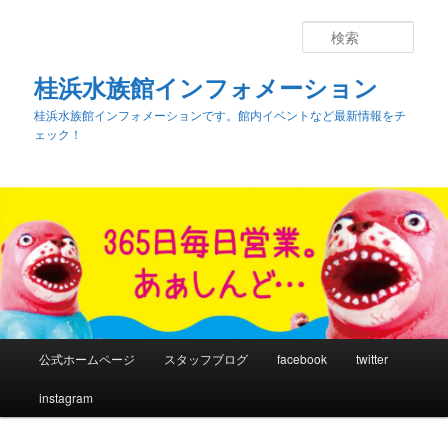
検
索
桂浜水族館インフォメーション
桂浜水族館インフォメーションです。館内イベントなど最新情報をチ
ェック！
メ
公式ホームページ
スタッフブログ
facebook
twitter
メ
サ
イ
ン
instagram
イ
ブ
メ
ニ
ン
コ