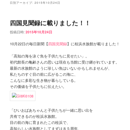
ュ
日別アーカイブ:
2015年10月24日
ー
コ
ン
四国見聞録に載りました！！
ン
テ
投稿日時:
2015年10月24日
テ
ン
10月22日の毎日新聞【
四国見聞録
】に桂浜水族館が載りました！
ン
ツ
「高知の海を泳ぐ魚を子供たちに見せたい」。
初代館長の亀齢さんの思いは現在も当館に受け継がれています。
ツ
へ
最新の水族館のように珍しい魚はいないかもしれませんが、
私たちのすぐ目の前に広がるこの海に、
へ
移
こんなに多彩な生き物が暮らしている。
その価値を子供たちに伝えたい。
移
動
動
「ひいおばあちゃんと子供たちが一緒に思い出を
共有できるのが桂浜水族館。
目の前の海に育まれたこの桂浜で、
高知らしい水族館としてまずは８５周年、