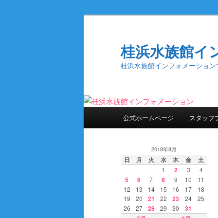
桂浜水族館イ
桂浜水族館インフォメーション
メ
公式ホームページ
スタッフ
メ
サ
イ
ン
イ
ブ
メ
2018年8月
ニ
日
月
火
水
木
金
土
ン
コ
1
2
3
4
ュ
5
6
7
8
9
10
11
ー
12
13
14
15
16
17
18
コ
ン
19
20
21
22
23
24
25
26
27
28
29
30
31
ン
テ