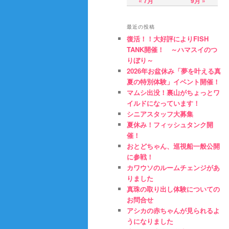
« 7月
9月 »
テ
ン
最近の投稿
復活！！大好評によりFISH
ン
ツ
TANK開催！ ～ハマスイのつ
りぼり～
2026年お盆休み「夢を叶える真
ツ
へ
夏の特別体験」イベント開催！
マムシ出没！裏山がちょっとワ
へ
移
イルドになっています！
シニアスタッフ大募集
移
動
夏休み！フィッシュタンク開
催！
おとどちゃん、巡視船一般公開
動
に参戦！
カワウソのルームチェンジがあ
りました
真珠の取り出し体験についての
お問合せ
アシカの赤ちゃんが見られるよ
うになりました