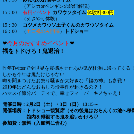
（アシカorペンギンの給餌解説）
15：00
有料イベント
カワウソタイム
体験料300円
（えさやり体験）
15：30
コツメカワウソ王子くんのカワウソタイム
16：00 （
土日祝のみ開催
）
トドショー
❤
今月のおすすめイベント
❤
福をトドけろ！鬼退治！
昨年Twitterで全世界を震撼させたあの鬼が桂浜に帰ってくる
しかも今年は鬼だけじゃない！
噂を聞きつけたお祭り騒ぎが大好きな「福の神」も参戦！
2019年はどんなおもしろ珍事件が起きるの？！
ハマスイ節分パーティで、幸せフィーバーキメちゃえ！
開催日時：2月2日（土）・3日（日） 13:15～
開催場所：トドショー観覧席（その後鬼はおらんくの池へ
館内を徘徊する鬼を追いかけろ♡
参加費：無料（入館料に含む）