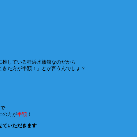
に推している桂浜水族館なのだから
てきた方が半額！」とか言うんでしょ？
んで
上の方が
半額
！
せていただきます