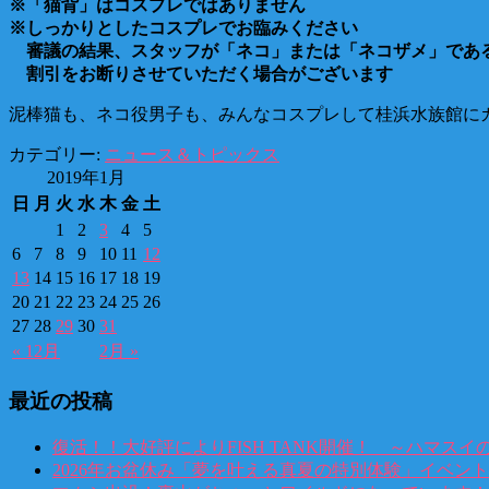
※「猫背」はコスプレではありません
※しっかりとしたコスプレでお臨みください
審議の結果、スタッフが「ネコ」または「ネコザメ」であ
割引をお断りさせていただく場合がございます
泥棒猫も、ネコ役男子も、みんなコスプレして桂浜水族館に
カテゴリー:
ニュース＆トピックス
2019年1月
日
月
火
水
木
金
土
1
2
3
4
5
6
7
8
9
10
11
12
13
14
15
16
17
18
19
20
21
22
23
24
25
26
27
28
29
30
31
« 12月
2月 »
最近の投稿
復活！！大好評によりFISH TANK開催！ ～ハマスイ
2026年お盆休み「夢を叶える真夏の特別体験」イベン