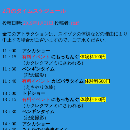
2月のタイムスケジュール
投稿日時:
2019年1月31日
投稿者:
staff
全てのアトラクションは、スイゾクの体調などの理由により
中止する場合がございますので、ご了承ください。
11：00
アシカショー
11：15
有料イベント
にもっちんぐ
体験料100円
（カクレクマノミにさわれる）
11：30
ペンギンタイム
（記念撮影）
11：40
有料イベント
カピバラタイム
体験料500円
（えさやり体験）
13：00
トドショー
13：15
有料イベント
にもっちんぐ
体験料100円
（カクレクマノミにさわれる）
13：30
ペンギンタイム
（記念撮影）
14：00
アシカショー
14：30
みんなのお食事タイム