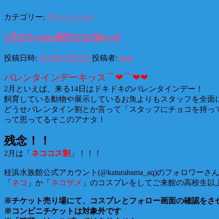
カテゴリー:
スケジュール
2月のTwitter割引のお知らせ
投稿日時:
2019年1月31日
投稿者:
staff
バレンタインデーキッス⌒❤⌒❤❤
2月といえば、来る14日はドキドキのバレンタインデー！
飼育している動物や展示しているお魚よりもスタッフを全面
どうせバレンタイン割とか言って「スタッフにチョコを持っ
って思ってるそこのアナタ！
残念！！
2月は「
ネココス割
」！！！
桂浜水族館公式アカウント(@katurahama_aq)のフォロワーさ
「
ネコ
」か「
ネコザメ
」のコスプレをしてご来館の高校生以
※チケット売り場にて、コスプレとフォロー画面の確認をさ
※コンビニチケットは対象外です