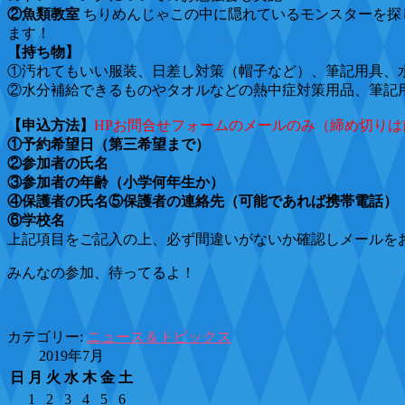
②魚類教室
ちりめんじゃこの中に隠れているモンスターを探
ます！
【持ち物】
①汚れてもいい服装、日差し対策（帽子など）、筆記用具、
②水分補給できるものやタオルなどの熱中症対策用品、筆記
【申込方法】
HPお問合せフォームのメールのみ（締め切りは前日
①予約希望日（第三希望まで）
②参加者の氏名
③参加者の年齢（小学何年生か）
④保護者の氏名⑤保護者の連絡先（可能であれば携帯電話）
⑥学校名
上記項目をご記入の上、必ず間違いがないか確認しメールを
みんなの参加、待ってるよ！
カテゴリー:
ニュース＆トピックス
2019年7月
日
月
火
水
木
金
土
1
2
3
4
5
6