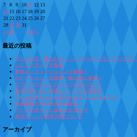
7
8
9
10
11
12
13
14
15
16
17
18
19
20
21
22
23
24
25
26
27
28
29
30
31
« 6月
8月 »
最近の投稿
マムシ出没！裏山がちょっとワイルドになっています！
シニアスタッフ大募集
夏休み！フィッシュタンク開催！
おとどちゃん、巡視船一般公開に参戦！
カワウソのルームチェンジがありました
真珠の取り出し体験についてのお問合せ
アシカの赤ちゃんが見られるようになりました
吉備国際大学の学生作品展示！
アシカの赤ちゃん誕生のお知らせ
本日のペット同伴入館について
アーカイブ