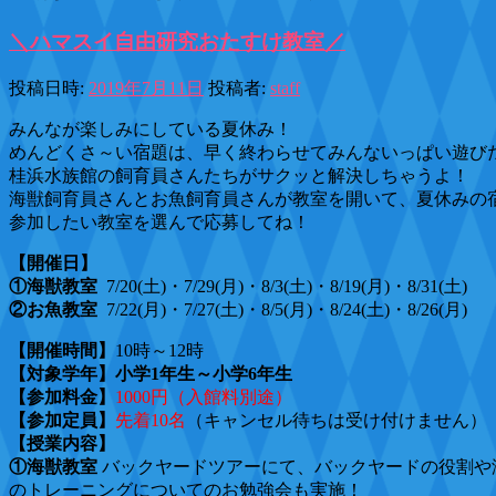
＼ハマスイ自由研究おたすけ教室／
投稿日時:
2019年7月11日
投稿者:
staff
みんなが楽しみにしている夏休み！
めんどくさ～い宿題は、早く終わらせてみんないっぱい遊び
桂浜水族館の飼育員さんたちがサクッと解決しちゃうよ！
海獣飼育員さんとお魚飼育員さんが教室を開いて、夏休みの
参加したい教室を選んで応募してね！
【開催日】
①海獣教室
7/20(土)・7/29(月)・8/3(土)・8/19(月)・8/31(土)
②お魚教室
7/22(月)・7/27(土)・8/5(月)・8/24(土)・8/26(月)
【開催時間】
10時～12時
【対象学年】小学1年生～小学6年生
【参加料金】
1000円（入館料別途）
【参加定員】
先着10名
（キャンセル待ちは受け付けません）
【授業内容】
①海獣教室
バックヤードツアーにて、バックヤードの役割や
のトレーニングについてのお勉強会も実施！