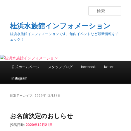
検
索
桂浜水族館インフォメーション
桂浜水族館インフォメーションです。館内イベントなど最新情報をチ
ェック！
メ
公式ホームページ
スタッフブログ
facebook
twitter
メ
サ
イ
ン
instagram
イ
ブ
メ
ニ
ン
コ
ュ
日別アーカイブ:
2020年12月21日
ー
コ
ン
お名前決定のおしらせ
ン
テ
投稿日時:
2020年12月21日
テ
ン