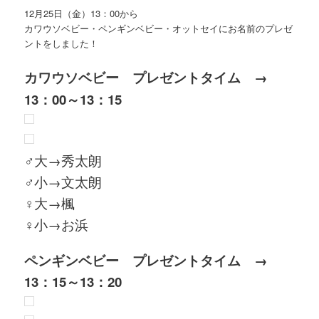
12月25日（金）13：00から
ン
ツ
カワウソベビー・ペンギンベビー・オットセイにお名前のプレゼ
ントをしました！
ツ
へ
カワウソベビー プレゼントタイム →
へ
移
13：00～13：15
移
動
動
♂大→秀太朗
♂小→文太朗
♀大→楓
♀小→お浜
ペンギンベビー プレゼントタイム →
13：15～13：20