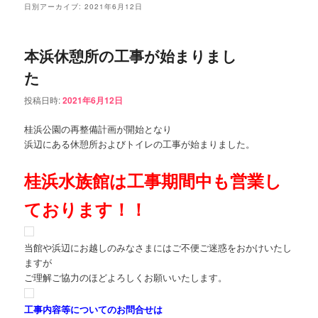
ュ
日別アーカイブ:
2021年6月12日
ー
コ
ン
本浜休憩所の工事が始まりまし
ン
テ
た
テ
ン
投稿日時:
2021年6月12日
ン
ツ
桂浜公園の再整備計画が開始となり
浜辺にある休憩所およびトイレの工事が始まりました。
ツ
へ
桂浜水族館は工事期間中も営業し
へ
移
ております！！
移
動
動
当館や浜辺にお越しのみなさまにはご不便ご迷惑をおかけいたし
ますが
ご理解ご協力のほどよろしくお願いいたします。
工事内容等についてのお問合せは