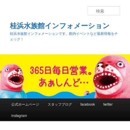
検
索
桂浜水族館インフォメーション
桂浜水族館インフォメーションです。館内イベントなど最新情報をチ
ェック！
メ
公式ホームページ
スタッフブログ
facebook
twitter
メ
サ
イ
ン
instagram
イ
ブ
メ
ニ
ン
コ