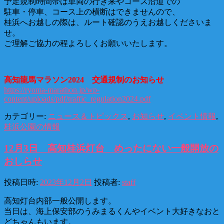
予定規制時間帯は車両の行き来やコース沿道での
駐車・停車、コース上の横断はできませんので、
桂浜へお越しの際は、ルート確認のうえお越しくださいま
せ。
ご理解ご協力の程よろしくお願いいたします。
高知龍馬マラソン2024 交通規制のお知らせ
https://ryoma-marathon.jp/wp-
content/uploads/pdf/traffic_regulation2024.pdf
カテゴリー:
ニュース＆トピックス
,
お知らせ
,
イベント情報
,
桂浜公園の情報
12月3日 高知桂浜灯台 めったにない一般開放の
おしらせ
投稿日時:
2023年12月2日
投稿者:
staff
高知灯台内部一般公開します。
当日は、海上保安部のうみまるくんやイベント大好きなおと
どちゃんもいます。