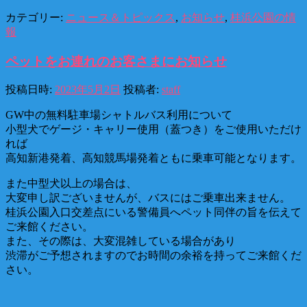
カテゴリー:
ニュース＆トピックス
,
お知らせ
,
桂浜公園の情
報
ペットをお連れのお客さまにお知らせ
投稿日時:
2023年5月2日
投稿者:
staff
GW中の無料駐車場シャトルバス利用について
小型犬でゲージ・キャリー使用（蓋つき）をご使用いただけ
れば
高知新港発着、高知競馬場発着ともに乗車可能となります。
また中型犬以上の場合は、
大変申し訳ございませんが、バスにはご乗車出来ません。
桂浜公園入口交差点にいる警備員へペット同伴の旨を伝えて
ご来館ください。
また、その際は、大変混雑している場合があり
渋滞がご予想されますのでお時間の余裕を持ってご来館くだ
さい。