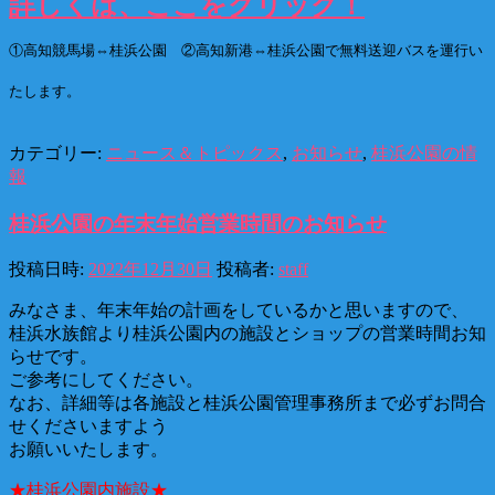
詳しくは、ここをクリック！
①高知競馬場⇔桂浜公園 ②高知新港⇔桂浜公園で無料送迎バスを運行い
たします。
カテゴリー:
ニュース＆トピックス
,
お知らせ
,
桂浜公園の情
報
桂浜公園の年末年始営業時間のお知らせ
投稿日時:
2022年12月30日
投稿者:
staff
みなさま、年末年始の計画をしているかと思いますので、
桂浜水族館より桂浜公園内の施設とショップの営業時間お知
らせです。
ご参考にしてください。
なお、詳細等は各施設と桂浜公園管理事務所まで必ずお問合
せくださいますよう
お願いいたします。
★桂浜公園内施設★