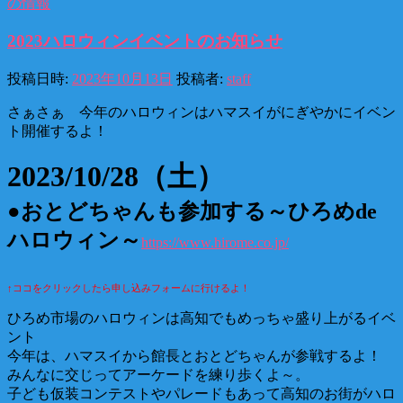
の情報
2023ハロウィンイベントのお知らせ
投稿日時:
2023年10月13日
投稿者:
staff
さぁさぁ 今年のハロウィンはハマスイがにぎやかにイベン
ト開催するよ！
2023/10/28（土）
●
おとどちゃんも参加する～ひろめde
ハロウィン～
https://www.hirome.co.jp/
↑ココをクリックしたら申し込みフォームに行けるよ！
ひろめ市場のハロウィンは高知でもめっちゃ盛り上がるイベ
ント
今年は、ハマスイから館長とおとどちゃんが参戦するよ！
みんなに交じってアーケードを練り歩くよ～。
子ども仮装コンテストやパレードもあって高知のお街がハロ