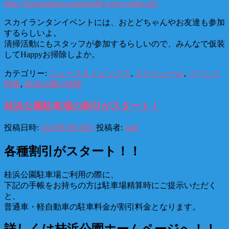
https://katsurahama-uminohalloween.studio.site/
スカイランタンイベントには、おとどちゃんやお友達も参加
するらしいよ。
清掃活動にもスタッフが参加するらしいので、みんなで仮装
してHappyお掃除しよか。
カテゴリー:
ニュース＆トピックス
,
スケジュール
,
イベント
情報
,
桂浜公園の情報
桂浜公園駐車場の割引がスタート！
投稿日時:
2023年9月30日
投稿者:
staff
各種割引がスタート！！
桂浜公園駐車場ご利用の際に、
下記の手帳をお持ちの方は駐車場精算時にご提示いただく
と、
普通車・軽自動車の駐車料金が割引料金となります。