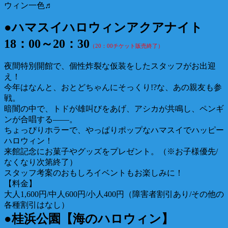
ウィン一色♬
●ハマスイハロウィンアクアナイト
18：00～20：30
（20：00チケット販売終了）
夜間特別開館で、個性炸裂な仮装をしたスタッフがお出迎
え！
今年はなんと、おとどちゃんにそっくり!?な、あの親友も参
戦。
暗闇の中で、トドが雄叫びをあげ、アシカが共鳴し、ペンギ
ンが合唱する――。
ちょっぴりホラーで、やっぱりポップなハマスイでハッピー
ハロウィン！
来館記念にお菓子やグッズをプレゼント。（※お子様優先/
なくなり次第終了）
スタッフ考案のおもしろイベントもお楽しみに！
【料金】
大人1,600円/中人600円/小人400円（障害者割引あり/その他の
各種割引はなし）
●桂浜公園【海のハロウィン】