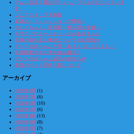
マムシ出没！裏山がちょっとワイルドになっていま
す！
シニアスタッフ大募集
夏休み！フィッシュタンク開催！
おとどちゃん、巡視船一般公開に参戦！
カワウソのルームチェンジがありました
真珠の取り出し体験についてのお問合せ
アシカの赤ちゃんが見られるようになりました
吉備国際大学の学生作品展示！
アシカの赤ちゃん誕生のお知らせ
本日のペット同伴入館について
アーカイブ
2026年8月
(1)
2026年7月
(6)
2026年6月
(10)
2026年5月
(6)
2026年4月
(13)
2026年3月
(8)
2026年2月
(7)