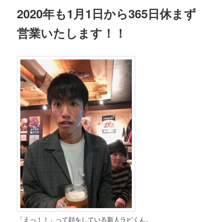
2020年も1月1日から365日休まず
ン
ツ
営業いたします！！
ツ
へ
へ
移
移
動
動
「えっ！！」って顔をしている新人ラビくん。