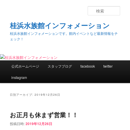
検
索
桂浜水族館インフォメーション
桂浜水族館インフォメーションです。館内イベントなど最新情報をチ
ェック！
メ
公式ホームページ
スタッフブログ
facebook
twitter
メ
サ
イ
ン
instagram
イ
ブ
メ
ニ
ン
コ
ュ
日別アーカイブ:
2019年12月26日
ー
コ
ン
お正月も休まず営業！！
ン
テ
投稿日時:
2019年12月26日
テ
ン