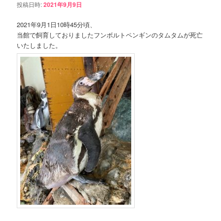
投稿日時:
2021年9月9日
ン
ツ
2021年9月1日10時45分頃、
当館で飼育しておりましたフンボルトペンギンのタムタムが死亡
ツ
へ
いたしました。
へ
移
移
動
動