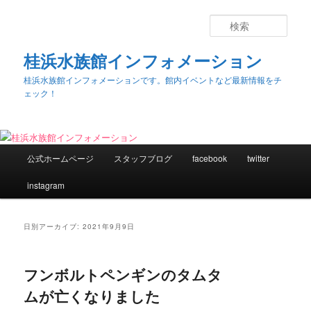
検
索
桂浜水族館インフォメーション
桂浜水族館インフォメーションです。館内イベントなど最新情報をチ
ェック！
メ
公式ホームページ
スタッフブログ
facebook
twitter
メ
サ
イ
ン
instagram
イ
ブ
メ
ニ
ン
コ
ュ
日別アーカイブ:
2021年9月9日
ー
コ
ン
フンボルトペンギンのタムタ
ン
テ
ムが亡くなりました
テ
ン