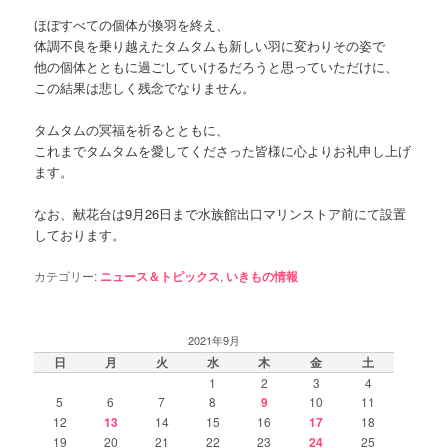
ほぼすべての個体が換羽を終え、
体調不良を乗り越えたタムタムも新しい羽に変わりその姿で
他の個体とともに過ごしていけるだろうと思っていただけに、
この結果は悲しく残念でなりません。
タムタムの冥福を祈るとともに、
これまでタムタムを愛してくださった皆様に心よりお礼申し上げ
ます。
なお、献花台は9月26日まで水族館出口マリンストア前にて設置
しております。
カテゴリー:
ニュース＆トピックス
,
いきもの情報
2021年9月
日
月
火
水
木
金
土
1
2
3
4
5
6
7
8
9
10
11
12
13
14
15
16
17
18
19
20
21
22
23
24
25