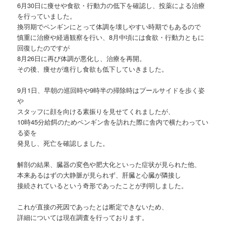
6月30日に痩せや食欲・行動力の低下を確認し、投薬による治療
を行っていました。
換羽期でペンギンにとって体調を壊しやすい時期でもあるので
慎重に治療や経過観察を行い、8月中頃には食欲・行動力ともに
回復したのですが
8月26日に再び体調が悪化し、治療を再開。
その後、痩せが進行し食欲も低下していきました。
9月1日、早朝の巡回時や9時半の掃除時はプールサイドを歩く姿
や
スタッフに顔を向ける素振りを見せてくれましたが、
10時45分給餌のためペンギン舎を訪れた際に舎内で横たわってい
る姿を
発見し、死亡を確認しました。
解剖の結果、臓器の変色や肥大化といった症状が見られた他、
本来あるはずの大静脈が見られず、肝臓と心臓が隣接し
接続されているという奇形であったことが判明しました。
これが直接の死因であったとは断定できないため、
詳細については現在調査を行っております。